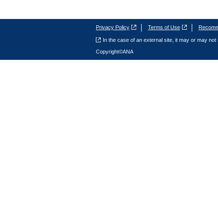
Privacy Policy
Terms of Use
Recomme
In the case of an external site, it may or may not 
Copyright©ANA