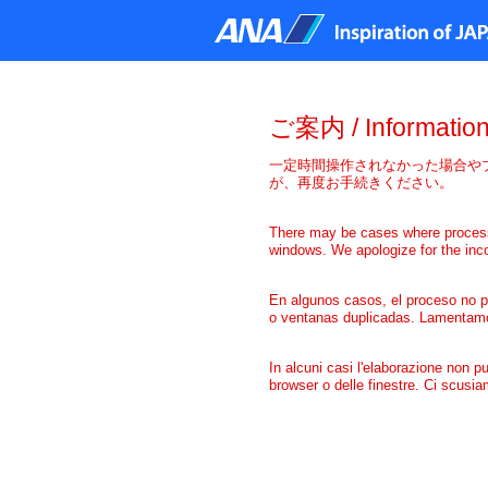
ご案内
/ Information
一定時間操作されなかった場合や
が、再度お手続きください。
There may be cases where processin
windows. We apologize for the inco
En algunos casos, el proceso no pu
o ventanas duplicadas. Lamentamo
In alcuni casi l'elaborazione non p
browser o delle finestre. Ci scusia