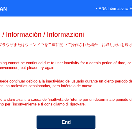
ANA International F
 /
Información
/
Informazioni
ブラウザまたはウィンドウを二重に開いて操作された場合、お取り扱いを続
g cannot be continued due to user inactivity for a certain period of time, or 
nvenience, but please try again.
ede continuar debido a la inactividad del usuario durante un cierto período
s las molestias ocasionadas, pero inténtelo de nuevo.
uò andare avanti a causa dell'inattività dell'utente per un determinato periodo 
mo per l'inconveniente e ti consigliamo di riprovare.