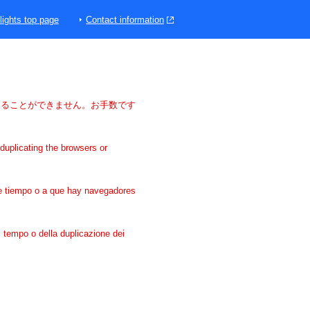
lights top page
Contact information
けることができません。お手数です
duplicating the browsers or
 de tiempo o a que hay navegadores
di tempo o della duplicazione dei