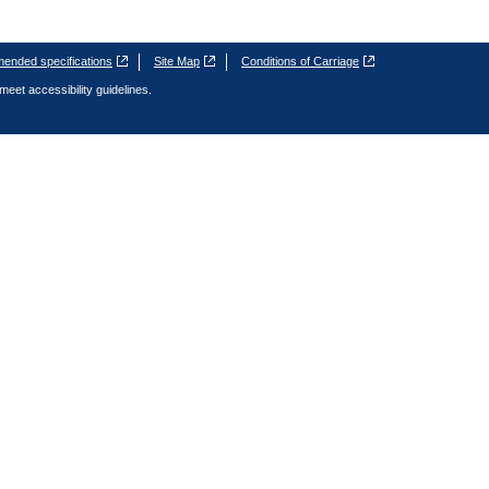
nded specifications
Site Map
Conditions of Carriage
meet accessibility guidelines.