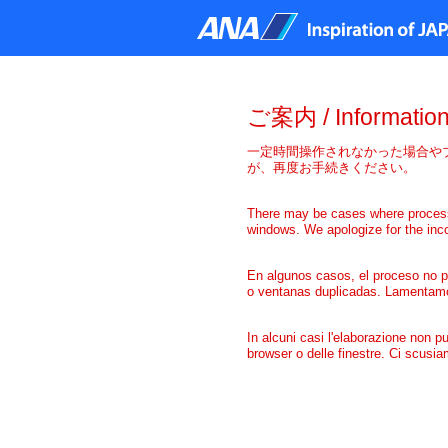
ご案内
/ Information
一定時間操作されなかった場合や
が、再度お手続きください。
There may be cases where processin
windows. We apologize for the inco
En algunos casos, el proceso no pu
o ventanas duplicadas. Lamentamo
In alcuni casi l'elaborazione non p
browser o delle finestre. Ci scusia