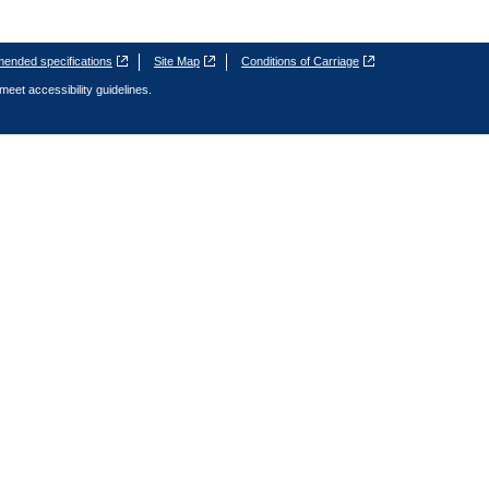
nded specifications
Site Map
Conditions of Carriage
meet accessibility guidelines.