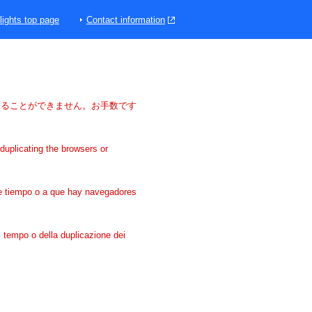
lights top page
Contact information
けることができません。お手数です
duplicating the browsers or
 de tiempo o a que hay navegadores
di tempo o della duplicazione dei