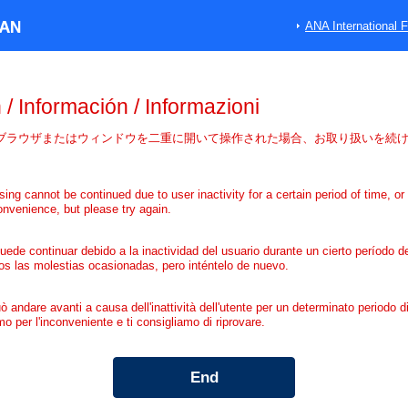
ANA International F
 /
Información
/
Informazioni
ブラウザまたはウィンドウを二重に開いて操作された場合、お取り扱いを続
g cannot be continued due to user inactivity for a certain period of time, or 
nvenience, but please try again.
ede continuar debido a la inactividad del usuario durante un cierto período
s las molestias ocasionadas, pero inténtelo de nuevo.
uò andare avanti a causa dell'inattività dell'utente per un determinato periodo 
mo per l'inconveniente e ti consigliamo di riprovare.