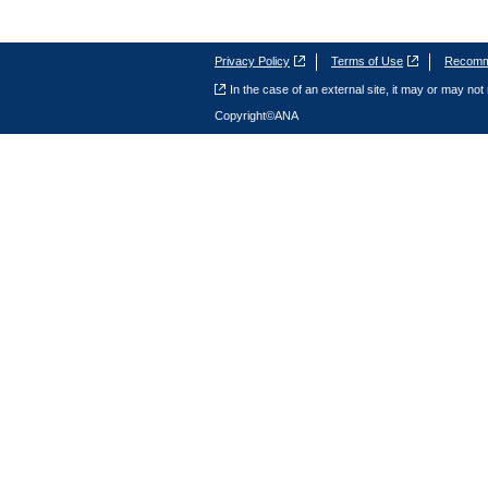
Privacy Policy
Terms of Use
Recomme
In the case of an external site, it may or may not 
Copyright©ANA